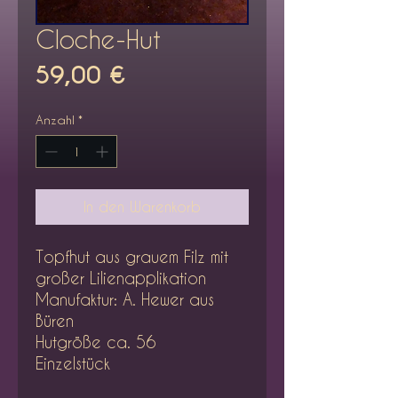
Cloche-Hut
Preis
59,00 €
Anzahl
*
In den Warenkorb
Topfhut aus grauem Filz mit
großer Lilienapplikation
Manufaktur: A. Hewer aus
Büren
Hutgröße ca. 56
Einzelstück